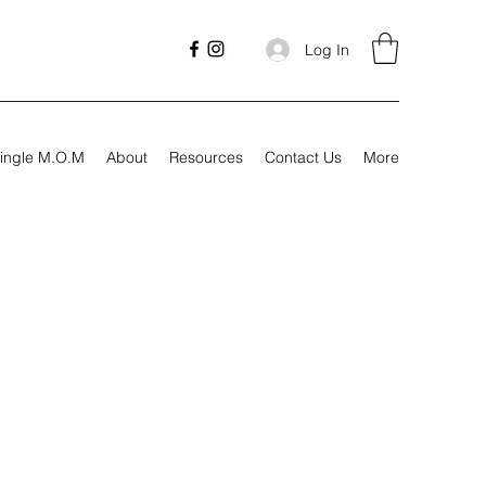
Log In
ingle M.O.M
About
Resources
Contact Us
More