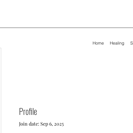
Home
Healing
S
Profile
Join date: Sep 6, 2025