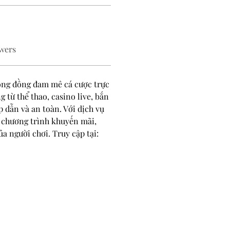
wers
ng đồng đam mê cá cược trực 
từ thể thao, casino live, bắn 
 dẫn và an toàn. Với dịch vụ 
 chương trình khuyến mãi, 
NEW88 luôn khẳng định vị thế là lựa chọn hàng đầu của người chơi. Truy cập tại: 