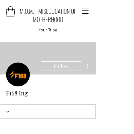
M.O.M. - MISEDUCATION OF
MOTHERHOOD
Your Tribe
More actions
Follow
F168 Ing