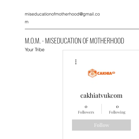
miseducationofmotherhood@gmail.co
m
M.O.M. - MISEDUCATION OF MOTHERHOOD
Your Tribe
More actions
cakhiatvukcom
0
0
Followers
Following
Follow