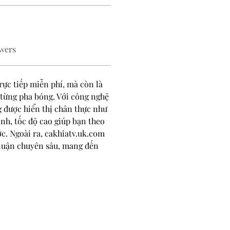
wers
rực tiếp miễn phí, mà còn là 
từng pha bóng. Với công nghệ 
g được hiển thị chân thực như 
nh, tốc độ cao giúp bạn theo 
c. Ngoài ra, cakhiatv.uk.com 
h luận chuyên sâu, mang đến 