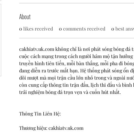
About
0
likes received
0
comments received
0
best ans
cakhiatv.uk.com không chỉ là nơi phát sóng bóng đá t
cuộc cách mạng trong cách người hâm mộ tận hưởng 
truyền hình tiên tiến, mỗi bàn thắng, mỗi pha đi bón
đang diễn ra trước mắt bạn. Hệ thống phát sóng ổn đị
dõi mượt mà mọi trận cầu lớn nhỏ trong và ngoài nướ
còn cung cấp thông tin trận đấu, lịch thi đấu và bìn
trải nghiệm bóng đá trọn vẹn và cuốn hút nhất.
Thông Tin Liên Hệ:
Thương hiệu: cakhiatv.uk.com