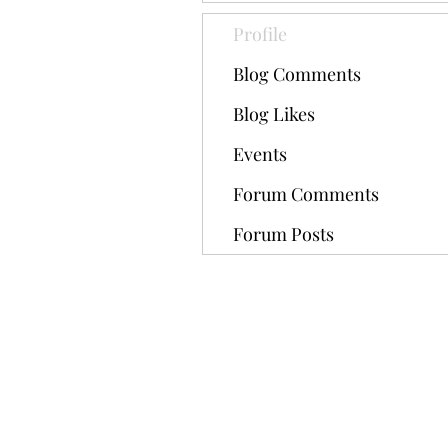
Profile
Blog Comments
Blog Likes
Events
Forum Comments
Forum Posts