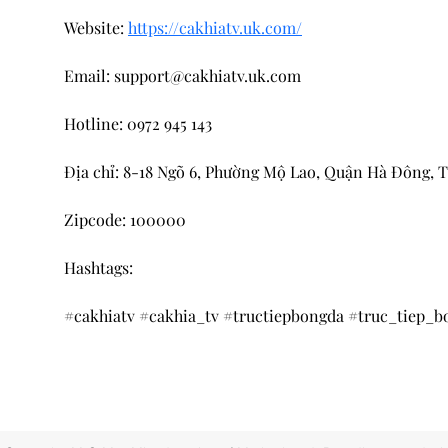
Website: 
https://cakhiatv.uk.com/
Email: support@cakhiatv.uk.com
Hotline: 0972 945 143
Địa chỉ: 8-18 Ngõ 6, Phường Mộ Lao, Quận Hà Đông, 
Zipcode: 100000
Hashtags:
#cakhiatv #cakhia_tv #tructiepbongda #truc_tiep_