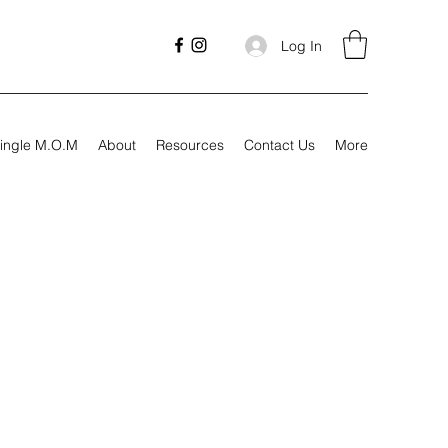
Log In
ingle M.O.M
About
Resources
Contact Us
More