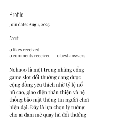
Profile
Join date: Aug 1, 2025
About
0
likes received
0
comments received
0
best answers
Nohu90 là một trong những cổng 
game slot đổi thưởng đang được 
cộng đồng yêu thích nhờ tỷ lệ nổ 
hũ cao, giao diện thân thiện và hệ 
thống bảo mật thông tin người chơi 
hiện đại. Đây là lựa chọn lý tưởng 
cho ai đam mê quay hũ đổi thưởng 
an toàn, nhanh chóng. Website: 
https://nohu90.free/
 ĐC: 11 Ng. 187 
P. Hồng Mai, Bạch Mai, Hai Bà 