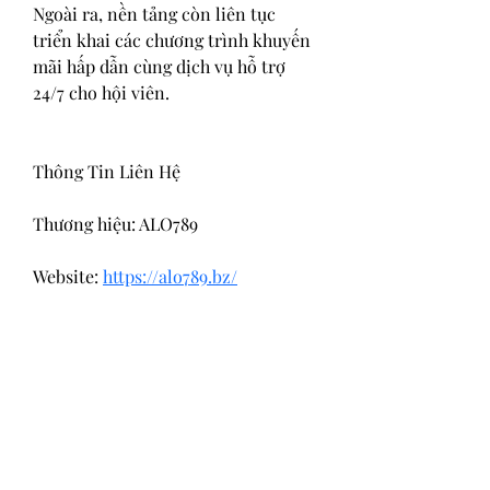
Ngoài ra, nền tảng còn liên tục 
triển khai các chương trình khuyến 
mãi hấp dẫn cùng dịch vụ hỗ trợ 
24/7 cho hội viên.
Thông Tin Liên Hệ
Thương hiệu: ALO789
Website: 
https://alo789.bz/
Email: info@alo789.bz
Hotline: 0973 628 451
Địa chỉ: 276 Độc Lập, Tân Thành, 
Tân Phú, Thành phố Hồ Chí Minh, 
Việt Nam