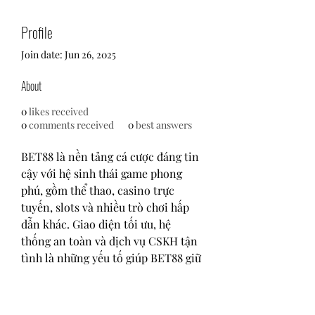
Profile
Join date: Jun 26, 2025
About
0
likes received
0
comments received
0
best answers
BET88 là nền tảng cá cược đáng tin 
cậy với hệ sinh thái game phong 
phú, gồm thể thao, casino trực 
tuyến, slots và nhiều trò chơi hấp 
dẫn khác. Giao diện tối ưu, hệ 
thống an toàn và dịch vụ CSKH tận 
tình là những yếu tố giúp BET88 giữ 
vững lòng tin người chơi.
Thương hiệu: BET88
Website: 
https://bet88y.org/