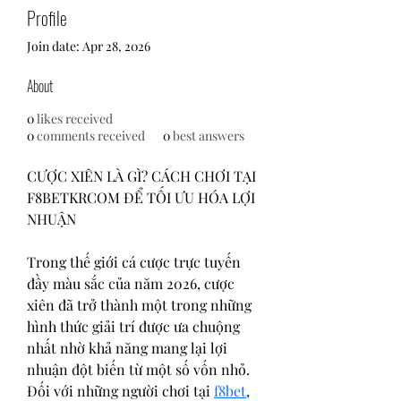
Profile
Join date: Apr 28, 2026
About
0
likes received
0
comments received
0
best answers
CƯỢC XIÊN LÀ GÌ? CÁCH CHƠI TẠI 
F8BETKRCOM ĐỂ TỐI ƯU HÓA LỢI 
NHUẬN
Trong thế giới cá cược trực tuyến 
đầy màu sắc của năm 2026, cược 
xiên đã trở thành một trong những 
hình thức giải trí được ưa chuộng 
nhất nhờ khả năng mang lại lợi 
nhuận đột biến từ một số vốn nhỏ. 
Đối với những người chơi tại 
f8bet
, 