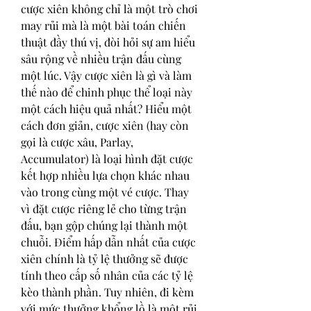
cược xiên không chỉ là một trò chơi 
may rủi mà là một bài toán chiến 
thuật đầy thú vị, đòi hỏi sự am hiểu 
sâu rộng về nhiều trận đấu cùng 
một lúc. Vậy cược xiên là gì và làm 
thế nào để chinh phục thể loại này 
một cách hiệu quả nhất? Hiểu một 
cách đơn giản, cược xiên (hay còn 
gọi là cược xâu, Parlay, 
Accumulator) là loại hình đặt cược 
kết hợp nhiều lựa chọn khác nhau 
vào trong cùng một vé cược. Thay 
vì đặt cược riêng lẻ cho từng trận 
đấu, bạn gộp chúng lại thành một 
chuỗi. Điểm hấp dẫn nhất của cược 
xiên chính là tỷ lệ thưởng sẽ được 
tính theo cấp số nhân của các tỷ lệ 
kèo thành phần. Tuy nhiên, đi kèm 
với mức thưởng khổng lồ là một rủi 