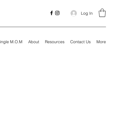
Log In
ingle M.O.M
About
Resources
Contact Us
More