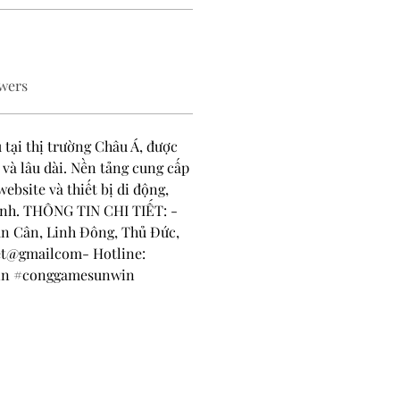
wers
 tại thị trường Châu Á, được 
và lâu dài. Nền tảng cung cấp 
website và thiết bị di động, 
định. THÔNG TIN CHI TIẾT: - 
Vạn Cân, Linh Đông, Thủ Đức, 
et@gmailcom- Hotline: 
in #conggamesunwin 