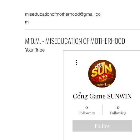
miseducationofmotherhood@gmail.co
m
M.O.M. - MISEDUCATION OF MOTHERHOOD
Your Tribe
More actions
Cổng Game SUNWIN
0
0
Followers
Following
Follow