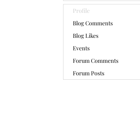
Profile
Blog Comments
Blog Likes
Events
Forum Comments
Forum Posts