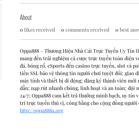
About
0
likes received
0
comments received
0
best ans
Oppa888 – Thương Hiệu Nhà Cái Trực Tuyến Uy Tín 
mang đến trải nghiệm cá cược trực tuyến toàn diện vớ
đá, bóng rổ, eSports đến casino trực tuyến, slot và p
tiến SSL bảo vệ thông tin người chơi tuyệt đối; giao d
máy tính và thiết bị di động; đăng ký thành viên mớ
dẫn; nạp rút nhanh chóng, linh hoạt và an toàn; đội 
24/7; Oppa888 cam kết trả thưởng minh bạch, uy tín v
trí trực tuyến thú vị, công bằng cho cộng đồng người 
http://oppa888a.org