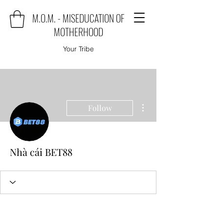
M.O.M. - MISEDUCATION OF
MOTHERHOOD
Your Tribe
More actions
Follow
Nhà cái BET88