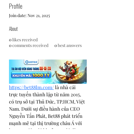
Profile
Join date: Nov 21, 2025
About
0
likes received
0
comments received
0
best answers
https://bet88lm.com/
 là nhà cái 
trực tuyến thành lập từ năm 2015, 
có trụ sở tại Thủ Đức, TP.HCM, Việt 
Nam. Dưới sự điều hành của CEO 
Nguyễn Tấn Phát, Bet88 phát triển 
mạnh mẽ tại thị trường châu Á với 
hơn 10 triệu tài khoản người dùng, 