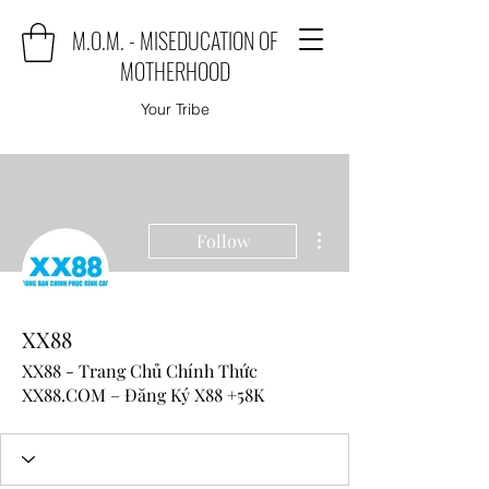
M.O.M. - MISEDUCATION OF
MOTHERHOOD
Your Tribe
More actions
Follow
XX88
XX88 - Trang Chủ Chính Thức
XX88.COM – Đăng Ký X88 +58K