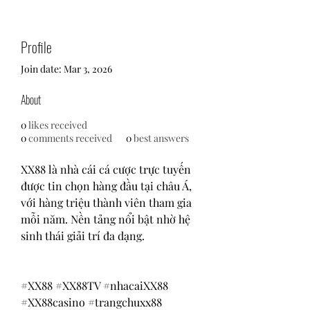
Profile
Join date: Mar 3, 2026
About
0
likes received
0
comments received
0
best answers
XX88 là nhà cái cá cược trực tuyến 
được tin chọn hàng đầu tại châu Á, 
với hàng triệu thành viên tham gia 
mỗi năm. Nền tảng nổi bật nhờ hệ 
sinh thái giải trí đa dạng.
#XX88 #XX88TV #nhacaiXX88 
#XX88casino #trangchuxx88 