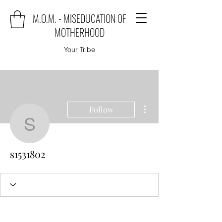
M.O.M. - MISEDUCATION OF
MOTHERHOOD
Your Tribe
More actions
Follow
s1531802
s1531802