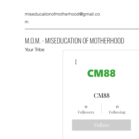
miseducationofmotherhood@gmail.co
m
M.O.M. - MISEDUCATION OF MOTHERHOOD
Your Tribe
More actions
CM88
0
0
Followers
Following
Follow