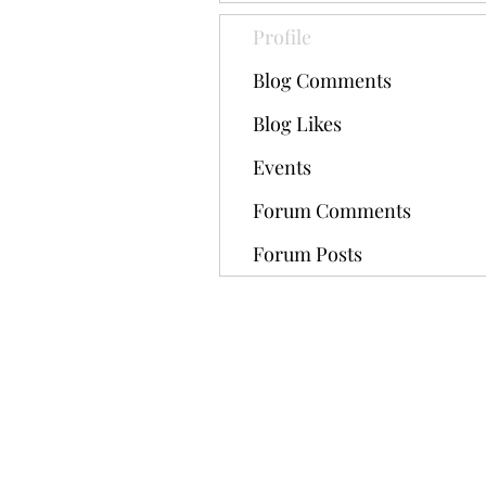
Profile
Blog Comments
Blog Likes
Events
Forum Comments
Forum Posts