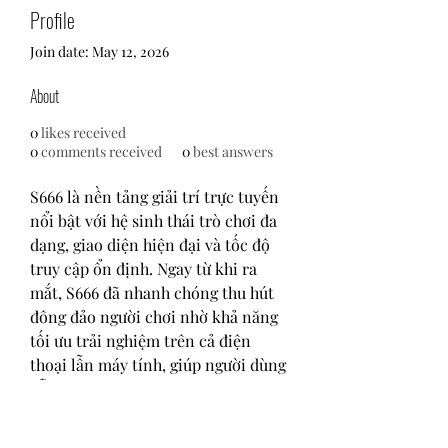
Profile
Join date: May 12, 2026
About
0
likes received
0
comments received
0
best answers
S666 là nền tảng giải trí trực tuyến 
nổi bật với hệ sinh thái trò chơi đa 
dạng, giao diện hiện đại và tốc độ 
truy cập ổn định. Ngay từ khi ra 
mắt, S666 đã nhanh chóng thu hút 
đông đảo người chơi nhờ khả năng 
tối ưu trải nghiệm trên cả điện 
thoại lẫn máy tính, giúp người dùng 
dễ dàng tham gia mọi lúc mọi nơi.
Website: 
https://s666.cat/
Phone: 0877339551