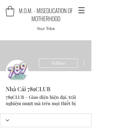
M.O.M. - MISEDUCATION OF
MOTHERHOOD
Your Tribe
More actions
Follow
Nhà Cái 789CLUB
789CLUB – Giao diện hiện đại, trải
nghiệm mượt mà trên mọi thiết bị