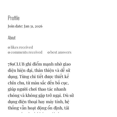
Profile
Join date: Jan 31, 2026
About
0
likes received
0
comments received
0
best answers
789CLUB ghi điểm mạnh nhờ giao 
diện hiện đại, thân thiện và dễ sử 
dụng. Từng chi tiết được thiết kế 
chỉn chu, từ màu sắc đến bố cục, 
giúp người chơi thao tác nhanh 
chóng và không gặp trở ngại. Dù sử 
dụng điện thoại hay máy tính, hệ 
thống vẫn hoạt động ổn định, tải 
game nhanh và không giật lag.