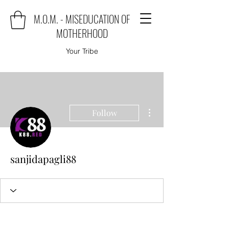
M.O.M. - MISEDUCATION OF
MOTHERHOOD
Your Tribe
More actions
Follow
sanjidapagli88