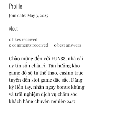
Profile
Join date: May 3, 2025
About
0
likes received
0
comments received
0
best answers
Chào mừng đến với FUN88, nhà cái 
uy tín số 1 châu Á! Tận hưởng kho 
game đồ sộ từ thể thao, casino trực 
tuyến đến slot game đặc sắc. Đăng 
ký liền tay, nhận ngay bonus khủng 
và trải nghiệm dịch vụ chăm sóc 
khách hàng chuyên nghiệp 24/7
Website:  
https://www.fun88power.com/
ĐC:         592 Đ. Cộng Hòa, Phường 
13, Tân Bình, Hồ Chí Minh, Việt Nam