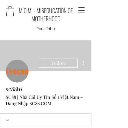
M.O.M. - MISEDUCATION OF
MOTHERHOOD
Your Tribe
More actions
Follow
sc88to
SC88 | Nhà Cái Uy Tín Số 1 Việt Nam –
Đăng Nhập SC88.COM