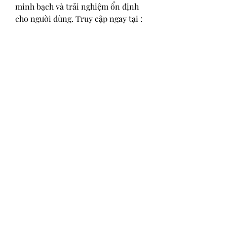
minh bạch và trải nghiệm ổn định 
cho người dùng. Truy cập ngay tại :
Website : 
https://sc88.to/
Địa chỉ : 18 Đ. Trần Kế Xương, 
Phường 7, Phú Nhuận, Hồ Chí Minh, 
Việt Nam
Số điện thoại : 0982 826 828
Email : support@sc88.to
#sc88 #nhacaisc88 #truycapsc88 
#dangnhapsc88 #sc88casino
©2021 by M.O.M. - Miseducation of Motherhood.
Proudly created with Wix.com