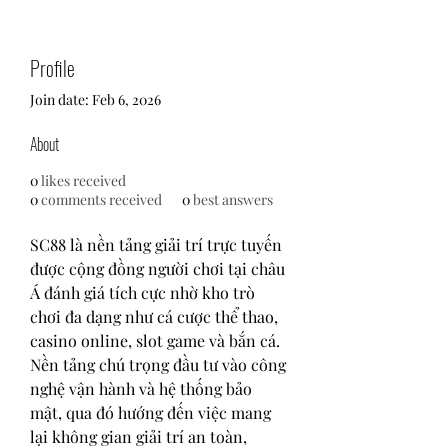
Profile
Join date: Feb 6, 2026
About
0
likes received
0
comments received
0
best answers
SC88 là nền tảng giải trí trực tuyến 
được cộng đồng người chơi tại châu 
Á đánh giá tích cực nhờ kho trò 
chơi đa dạng như cá cược thể thao, 
casino online, slot game và bắn cá. 
Nền tảng chú trọng đầu tư vào công 
nghệ vận hành và hệ thống bảo 
mật, qua đó hướng đến việc mang 
lại không gian giải trí an toàn, 