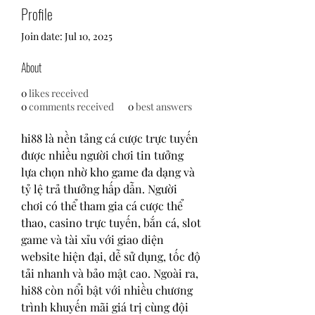
Profile
Join date: Jul 10, 2025
About
0
likes received
0
comments received
0
best answers
hi88 là nền tảng cá cược trực tuyến 
được nhiều người chơi tin tưởng 
lựa chọn nhờ kho game đa dạng và 
tỷ lệ trả thưởng hấp dẫn. Người 
chơi có thể tham gia cá cược thể 
thao, casino trực tuyến, bắn cá, slot 
game và tài xỉu với giao diện 
website hiện đại, dễ sử dụng, tốc độ 
tải nhanh và bảo mật cao. Ngoài ra, 
hi88 còn nổi bật với nhiều chương 
trình khuyến mãi giá trị cùng đội 