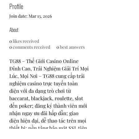
Profile
Join date: Mar 13, 2026
About
0
likes received
0
comments received
0
best answers
TG88 – Thế Giới Casino Online 
Đỉnh Cao, Trải Nghiệm Giải Trí Mọi 
Lúc, Mọi Nơi – TG88 cung cấp trải 
nghiệm casino trực tuyến toàn 
diện với đa dạng trò chơi từ 
baccarat, blackjack, roulette, slot 
đến poker; đăng ký thành viên mới 
nhận ngay ưu đãi hấp dẫn; giao 
diện hiện đại, dễ thao tác trên mọi 
thiết bị; nền tảng bảo mật SSL tiên 
tiến đảm bảo an toàn thông tin và 