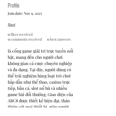
Profile
Join date: Nov 9, 2025
About
0
likes received
0
comments received
0
best answers
là cổng game giải trí trực tuyến nổi 
bật, mang đến cho người chơi 
không gian cá cược chuyên nghiệp 
và đa dạng. Tại đây, người dùng có 
thể trải nghiệm hàng loạt trò chơi 
hấp dẫn như thể thao, casino trực 
tiếp, bắn cá, slot nổ hũ và nhiều 
game bài đổi thưởng. Giao diện của 
ABC8 được thiết kế hiện đại, thân 
thiện với mọi thiết bị, giúp người 
chơi dễ dàng thao tác và tận hưởng 