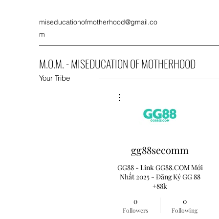
miseducationofmotherhood@gmail.co
m
M.O.M. - MISEDUCATION OF MOTHERHOOD
Your Tribe
More actions
gg88secomm
GG88 - Link GG88.COM Mới
Nhất 2025 - Đăng Ký GG 88
+88k
0
0
Followers
Following