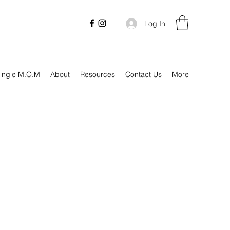
Log In
ingle M.O.M
About
Resources
Contact Us
More