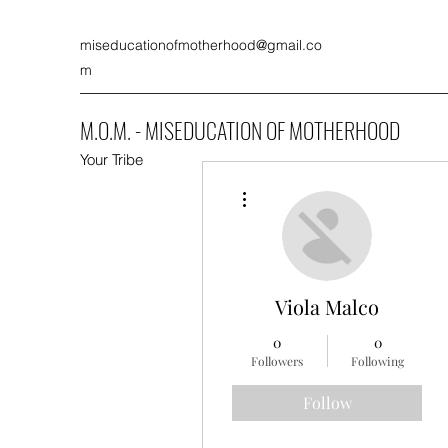
miseducationofmotherhood@gmail.co
m
M.O.M. - MISEDUCATION OF MOTHERHOOD
Your Tribe
More actions
Viola Malco
0
0
Followers
Following
Follow