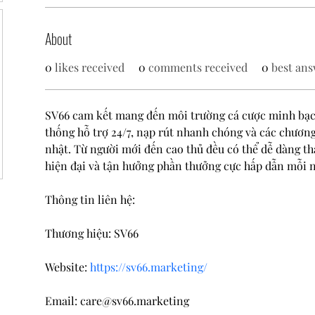
About
0
likes received
0
comments received
0
best ans
SV66 cam kết mang đến môi trường cá cược minh bạch
thống hỗ trợ 24/7, nạp rút nhanh chóng và các chương 
nhật. Từ người mới đến cao thủ đều có thể dễ dàng th
hiện đại và tận hưởng phần thưởng cực hấp dẫn mỗi n
Thông tin liên hệ:
Thương hiệu: SV66
Website: 
https://sv66.marketing/
Email: care@sv66.marketing