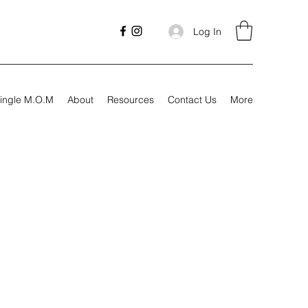
Log In
ingle M.O.M
About
Resources
Contact Us
More