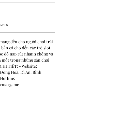
wers
mang đến cho người chơi trải 
 bắn cá cho đến các trò slot 
tốc độ nạp rút nhanh chóng và 
à một trong những sân chơi 
CHI TIẾT: - Website: 
 Đông Hoà, Dĩ An, Bình 
otline: 
uvmaxgame 