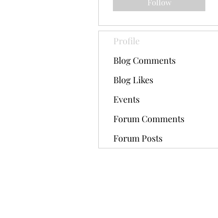
Follow
Profile
Blog Comments
Blog Likes
Events
Forum Comments
Forum Posts