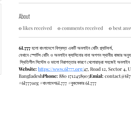
About
0
likes received
0
comments received
0
best ans
6L777
 হলো বাংলাদেশে বিশ্বস্ত একটি অনলাইন বেটিং প্ল্যাটফর্ম, 
যেখানে স্পোর্টস বেটিং ও অনলাইন ক্যাসিনোর নানা অপশন স্থানীয় বাজার অনুয
 স্থিতিশীল সিস্টেম ও ভালো নিরাপত্তার কারণে খেলোয়াড়রা সহজেই অনল
Website:
https://www.6l777.org/
47, Road 12, Sector 4, 
Bangladesh
Phone:
 880 1712458903
Emial: 
contact@6l7
#6l777org #বাংলাদেশ6L777 #বুকমেকার 6L777