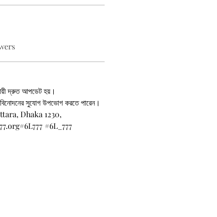
wers
ায়ী দ্রুত আপডেট হয়।
াইন বিনোদনের সুযোগ উপভোগ করতে পারেন।
Uttara, Dhaka 1230, 
77.org#6L777 #6L_777 