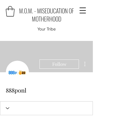
M.O.M. - MISEDUCATION OF
MOTHERHOOD
Your Tribe
More actions
Follow
888ponl