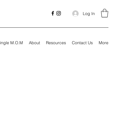
Log In
ingle M.O.M
About
Resources
Contact Us
More