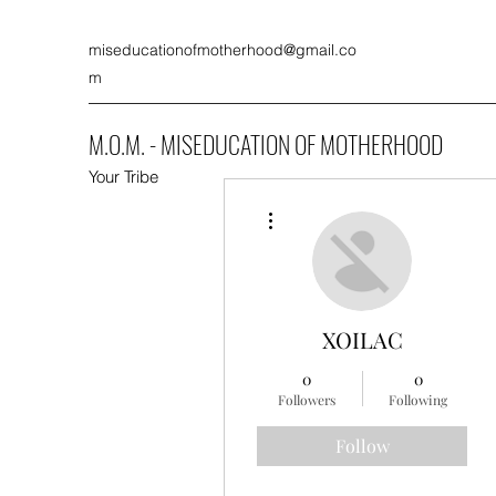
miseducationofmotherhood@gmail.co
m
M.O.M. - MISEDUCATION OF MOTHERHOOD
Your Tribe
More actions
XOILAC
0
0
Followers
Following
Follow