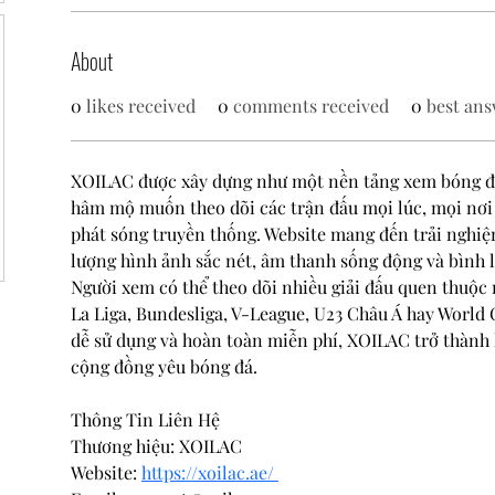
About
0
likes received
0
comments received
0
best ans
XOILAC được xây dựng như một nền tảng xem bóng đá
hâm mộ muốn theo dõi các trận đấu mọi lúc, mọi nơi 
phát sóng truyền thống. Website mang đến trải nghi
lượng hình ảnh sắc nét, âm thanh sống động và bình l
Người xem có thể theo dõi nhiều giải đấu quen thuộc
La Liga, Bundesliga, V-League, U23 Châu Á hay World 
dễ sử dụng và hoàn toàn miễn phí, XOILAC trở thành 
cộng đồng yêu bóng đá.
Thông Tin Liên Hệ
Thương hiệu: XOILAC
Website: 
https://xoilac.ae/ 