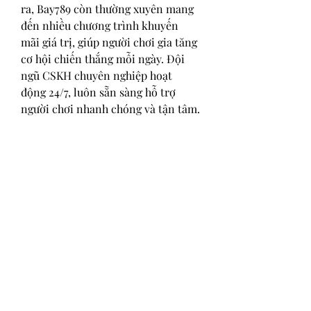
ra, Bay789 còn thường xuyên mang 
đến nhiều chương trình khuyến 
mãi giá trị, giúp người chơi gia tăng 
cơ hội chiến thắng mỗi ngày. Đội 
ngũ CSKH chuyên nghiệp hoạt 
động 24/7, luôn sẵn sàng hỗ trợ 
người chơi nhanh chóng và tận tâm.
Thông Tin Liên Hệ:
Thương Hiệu: Bay789
Website: 
https://bay789.rest
Email: support@bay789.rest
Số Điện Thoại: 0915 684 230
Địa Chỉ: 422 Tô Hiến Thành, 
Phường 14, Quận 10, TP. Hồ Chí 
Minh, Việt Nam
Zipcode: 700000
Hashtag: