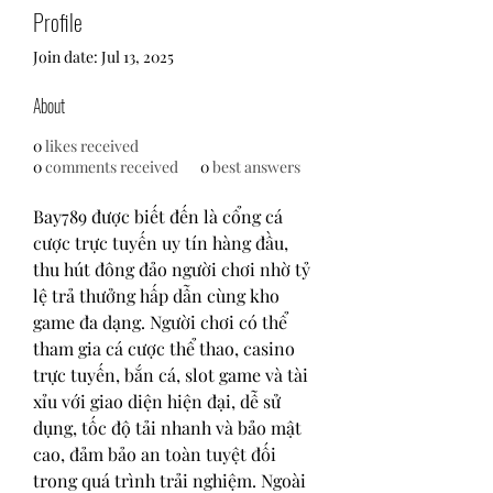
Profile
Join date: Jul 13, 2025
About
0
likes received
0
comments received
0
best answers
Bay789 được biết đến là cổng cá 
cược trực tuyến uy tín hàng đầu, 
thu hút đông đảo người chơi nhờ tỷ 
lệ trả thưởng hấp dẫn cùng kho 
game đa dạng. Người chơi có thể 
tham gia cá cược thể thao, casino 
trực tuyến, bắn cá, slot game và tài 
xỉu với giao diện hiện đại, dễ sử 
dụng, tốc độ tải nhanh và bảo mật 
cao, đảm bảo an toàn tuyệt đối 
trong quá trình trải nghiệm. Ngoài 