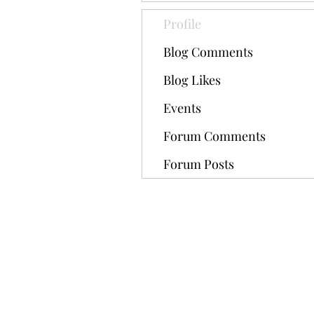
Profile
Blog Comments
Blog Likes
Events
Forum Comments
Forum Posts