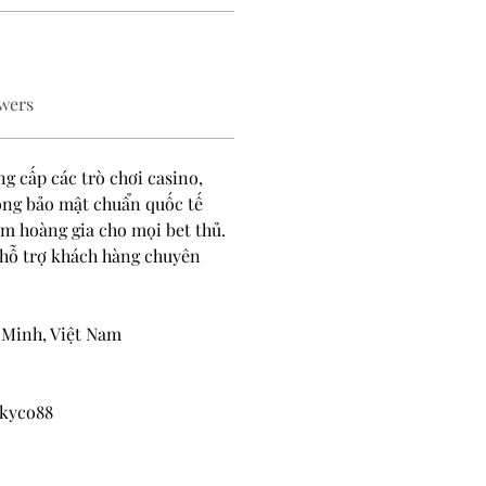
wers
g cấp các trò chơi casino, 
hống bảo mật chuẩn quốc tế 
ệm hoàng gia cho mọi bet thủ. 
 hỗ trợ khách hàng chuyên 
í Minh, Việt Nam
gkyco88