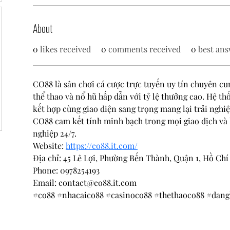
About
0
likes received
0
comments received
0
best ans
CO88 là sân chơi cá cược trực tuyến uy tín chuyên cun
thể thao và nổ hũ hấp dẫn với tỷ lệ thưởng cao. Hệ t
kết hợp cùng giao diện sang trọng mang lại trải nghi
CO88 cam kết tính minh bạch trong mọi giao dịch và
nghiệp 24/7.
Website: 
https://co88.it.com/
Địa chỉ: 45 Lê Lợi, Phường Bến Thành, Quận 1, Hồ Ch
Phone: 0978254193
Email: contact@co88.it.com
#co88 #nhacaico88 #casinoco88 #thethaoco88 #dan