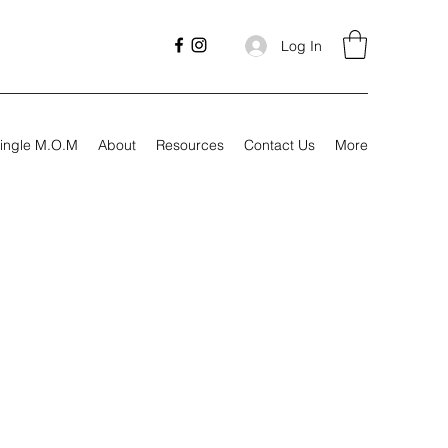
Log In
ingle M.O.M
About
Resources
Contact Us
More