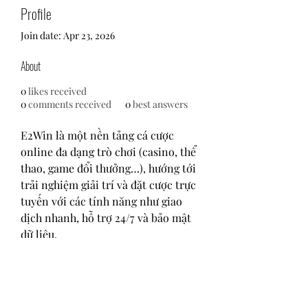
Profile
Join date: Apr 23, 2026
About
0
likes received
0
comments received
0
best answers
E2Win là một nền tảng cá cược 
online đa dạng trò chơi (casino, thể 
thao, game đổi thưởng…), hướng tới 
trải nghiệm giải trí và đặt cược trực 
tuyến với các tính năng như giao 
dịch nhanh, hỗ trợ 24/7 và bảo mật 
dữ liệu.
Website: 
https://e2win.io/
Phone: 0938 771 602
Địa chỉ: 51 Đường Nguyễn Sơn Hà, 
Phường 5, Quận 3, Hồ Chí Minh, 