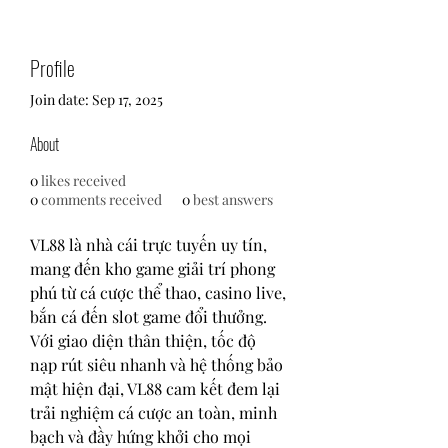
Profile
Join date: Sep 17, 2025
About
0
likes received
0
comments received
0
best answers
VL88 là nhà cái trực tuyến uy tín, 
mang đến kho game giải trí phong 
phú từ cá cược thể thao, casino live, 
bắn cá đến slot game đổi thưởng. 
Với giao diện thân thiện, tốc độ 
nạp rút siêu nhanh và hệ thống bảo 
mật hiện đại, VL88 cam kết đem lại 
trải nghiệm cá cược an toàn, minh 
bạch và đầy hứng khởi cho mọi 