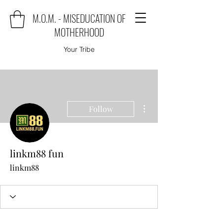
M.O.M. - MISEDUCATION OF
MOTHERHOOD
Your Tribe
More actions
Follow
linkm88 fun
linkm88