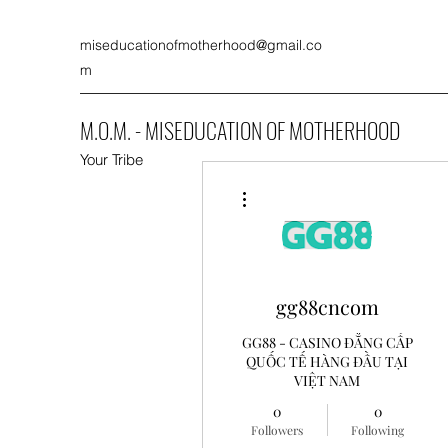
miseducationofmotherhood@gmail.co
m
M.O.M. - MISEDUCATION OF MOTHERHOOD
Your Tribe
More actions
gg88cncom
GG88 - CASINO ĐẲNG CẤP
QUỐC TẾ HÀNG ĐẦU TẠI
VIỆT NAM
0
0
Followers
Following