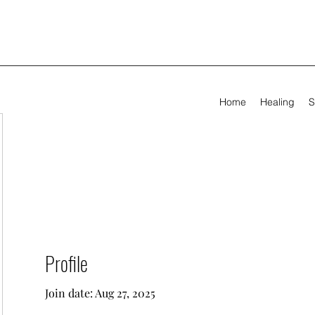
Home
Healing
S
Profile
Join date: Aug 27, 2025