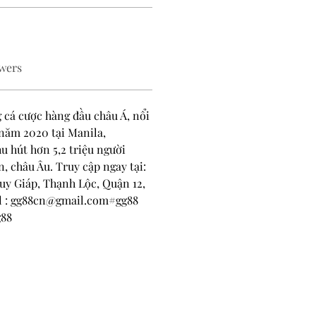
wers
 cá cược hàng đầu châu Á, nổi 
 năm 2020 tại Manila, 
 hút hơn 5,2 triệu người 
, châu Âu. Truy cập ngay tại: 
uy Giáp, Thạnh Lộc, Quận 12, 
il : gg88cn@gmail.com#gg88 
g88