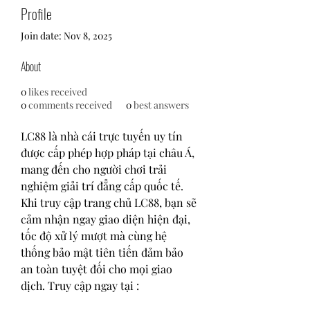
Profile
Join date: Nov 8, 2025
About
0
likes received
0
comments received
0
best answers
LC88 là nhà cái trực tuyến uy tín 
được cấp phép hợp pháp tại châu Á, 
mang đến cho người chơi trải 
nghiệm giải trí đẳng cấp quốc tế. 
Khi truy cập trang chủ LC88, bạn sẽ 
cảm nhận ngay giao diện hiện đại, 
tốc độ xử lý mượt mà cùng hệ 
thống bảo mật tiên tiến đảm bảo 
an toàn tuyệt đối cho mọi giao 
dịch. Truy cập ngay tại :