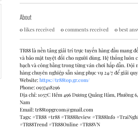
About
0
likes received
0
comments received
0
best ans
TR88 là nền tảng giải trí trực tuyến hàng đầu mang đ
và bảo mật tuyệt đối cho người dùng. Hệ thống luôn 
bạch và công bằng trong từng ván chơi hấp dẫn. Đội 
hàng chuyên nghiệp sẵn sàng phục vụ 24/7 để giải quy
Website: 
https://tr88top.gr.com/
Phone: 0937418296
Địa chỉ: 1057C Hẻm 496 Dương Quảng Hàm, Phường 6, 
Nam
Email: tr88topgrcom@gmail.com
Tags: #TR88 #tr88 #TR88Review #TR88Info #TraiNg
#TR88Trend #TR88Online #TR88VN