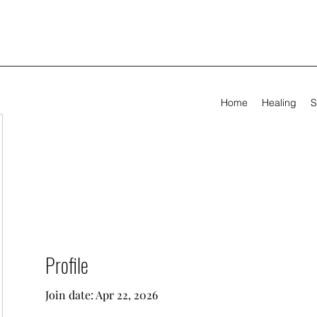
Home
Healing
S
Profile
Join date: Apr 22, 2026