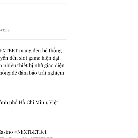
wers
 NEXTBET mang đến hệ thống 
uyến đến slot game hiện đại. 
n nhiều thiết bị nhờ giao diện 
thống để đảm bảo trải nghiệm 
hành phố Hồ Chí Minh, Việt 
asino #NEXTBETBet 