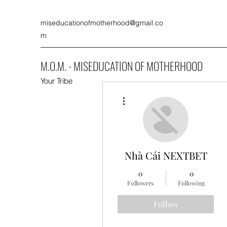
miseducationofmotherhood@gmail.co
m
M.O.M. - MISEDUCATION OF MOTHERHOOD
Your Tribe
More actions
Nhà Cái NEXTBET
0
0
Followers
Following
Follow