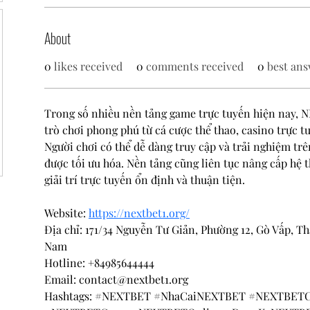
About
0
likes received
0
comments received
0
best ans
Trong số nhiều nền tảng game trực tuyến hiện nay,
trò chơi phong phú từ cá cược thể thao, casino trực t
Người chơi có thể dễ dàng truy cập và trải nghiệm trê
được tối ưu hóa. Nền tảng cũng liên tục nâng cấp hệ 
giải trí trực tuyến ổn định và thuận tiện.
Website: 
https://nextbet1.org/
Địa chỉ: 171/34 Nguyễn Tư Giản, Phường 12, Gò Vấp, T
Nam 
Hotline: +84985644444 
Email: contact@nextbet1.org 
Hashtags: #NEXTBET #NhaCaiNEXTBET #NEXTBETC