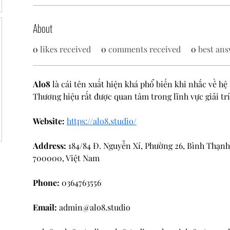
About
0
likes received
0
comments received
0
best ans
Alo8
 là cái tên xuất hiện khá phổ biến khi nhắc về hệ
Thương hiệu rất được quan tâm trong lĩnh vực giải trí
Website:
https://alo8.studio/
Address:
 184/84 Đ. Nguyễn Xí, Phường 26, Bình Thạn
700000, Việt Nam
Phone:
 0364763556
Email:
 admin@alo8.studio