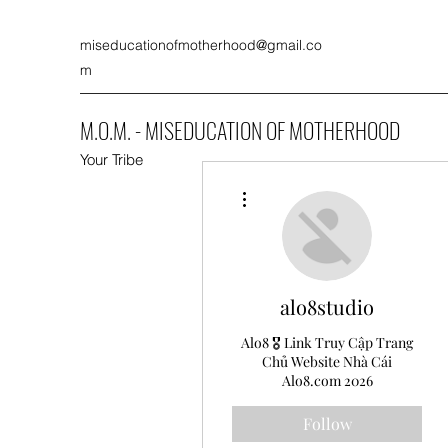
miseducationofmotherhood@gmail.co
m
M.O.M. - MISEDUCATION OF MOTHERHOOD
Your Tribe
More actions
alo8studio
Alo8 🎖️ Link Truy Cập Trang
Chủ Website Nhà Cái
Alo8.com 2026
Follow