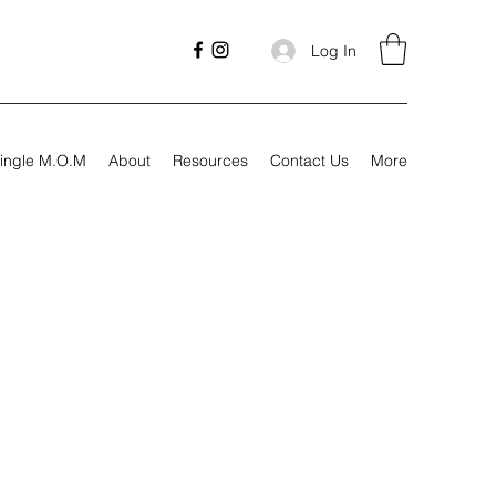
Log In
ingle M.O.M
About
Resources
Contact Us
More