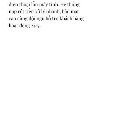
điện thoại lẫn máy tính. Hệ thống 
nạp rút tiền xử lý nhanh, bảo mật 
cao cùng đội ngũ hỗ trợ khách hàng 
hoạt động 24/7.
Thông Tin Liên Hệ
Thương hiệu: SV388
Website: 
https://sv388-thomo.com/ 
Email: support@sv388-thomo.com
Hotline: 0972 468 531
Địa chỉ: 474 Đ Thống Nhất, Phường 
15, Gò Vấp, Tp. Hồ Chí Minh, Việt 
Nam
Zipcode: 700000
Hashtags
#sv388 #sv388casino #dagasv388 
#nhacaisv388 #dangkysv388