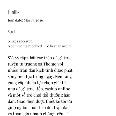
Profile
Join date: Mar 17, 2026
About
0
likes received
0
comments received
0
best answers
SV388 cập nhật các trận đá gà trực 
tuyến từ trường gà Thomo với 
nhiều trận đấu kịch tính được phát 
sóng liên tục trong ngày. Nền tảng 
cung cấp nhiều lựa chọn giải trí 
như đá gà trực tiếp, casino online 
và một số trò chơi đổi thưởng hấp 
dẫn. Giao diện được thiết kế tối ưu 
giúp người chơi theo dõi trận đấu 
và tham gia nhanh chóng trên cả 