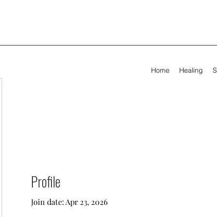
Home
Healing
S
Profile
Join date: Apr 23, 2026