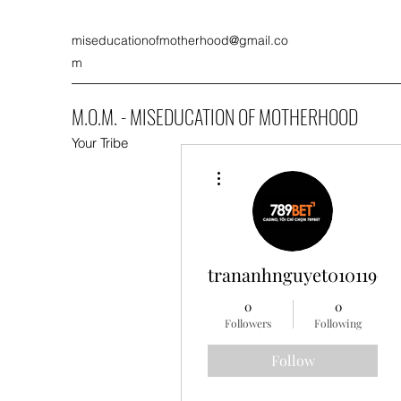
miseducationofmotherhood@gmail.co
m
M.O.M. - MISEDUCATION OF MOTHERHOOD
Your Tribe
More actions
trananhnguyet01011999
0
0
Followers
Following
Follow