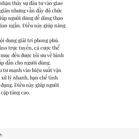
hận thấy sự đầu tư vào giao 
 giản nhưng vẫn đầy đủ chức 
iúp người dùng dễ dàng thao 
ian ngắn. Điều này giúp nâng 
 dung giải trí phong phú. 
no trực tuyến, cá cược thể 
 mục đều được tối ưu về hình 
hấp dẫn cho người dùng.
 tư mạnh vào hiệu suất vận 
xử lý nhanh, hạn chế tình 
ử dụng. Điều này giúp người 
 cập tăng cao.
th