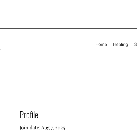
Home
Healing
S
Profile
Join date: Aug 7, 2025