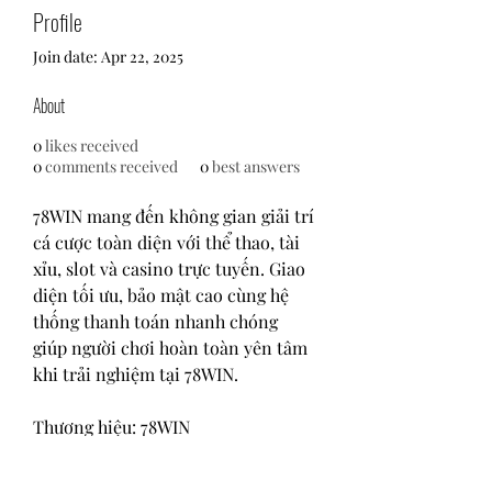
Profile
Join date: Apr 22, 2025
About
0
likes received
0
comments received
0
best answers
78WIN mang đến không gian giải trí 
cá cược toàn diện với thể thao, tài 
xỉu, slot và casino trực tuyến. Giao 
diện tối ưu, bảo mật cao cùng hệ 
thống thanh toán nhanh chóng 
giúp người chơi hoàn toàn yên tâm 
khi trải nghiệm tại 78WIN.
Thương hiệu: 78WIN
Website: 
https://78winone.com
Email: 
78winone.com@gmail