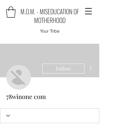
M.O.M. - MISEDUCATION OF
MOTHERHOOD
Your Tribe
More actions
Follow
78winone com