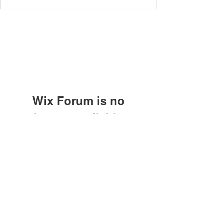
Wix Forum is no
longer available
This application has been
discontinued. If you need community
app use Wix Groups.